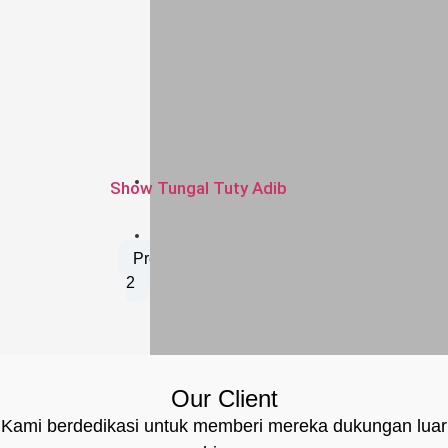
Show Tungal Tuty Adib
Visual Image
04/10/2025
Previous
1
2
3
Next
Our Client
Kami berdedikasi untuk memberi mereka dukungan luar