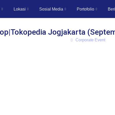
Lokasi
Sosial Media
Portofolio
Beri
op|Tokopedia Jogjakarta (Septe
Corporate Event